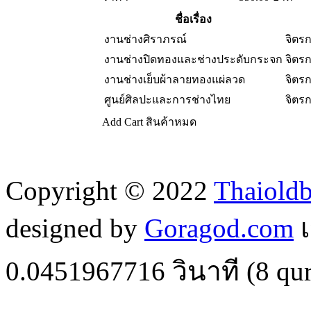
ชื่อเรื่อง
งานช่างศิราภรณ์
จิตร
งานช่างปิดทองและช่างประดับกระจก
จิตร
งานช่างเย็บผ้าลายทองแผ่ลวด
จิตร
ศูนย์ศิลปะและการช่างไทย
จิตร
Add Cart
สินค้าหมด
Copyright © 2022
Thaiold
designed by
Goragod.com
เ
0.0451967716
วินาที (
8
qur