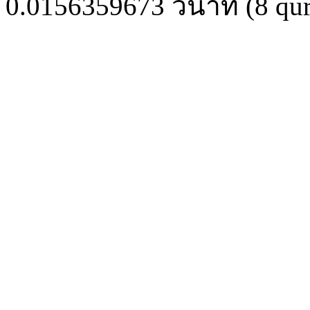
0.0156359673
วินาที (
8
qur