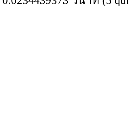
0.0234439373
วินาที (
5
qur