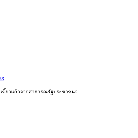
นจ
ะเขี้ยวแก้วจากสาธารณรัฐประชาชนจ