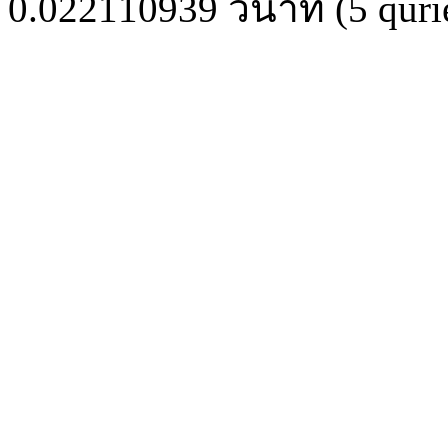
0.022110939
วินาที (
5
quri