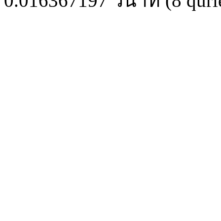
0.016367197
วินาที (
8
quri