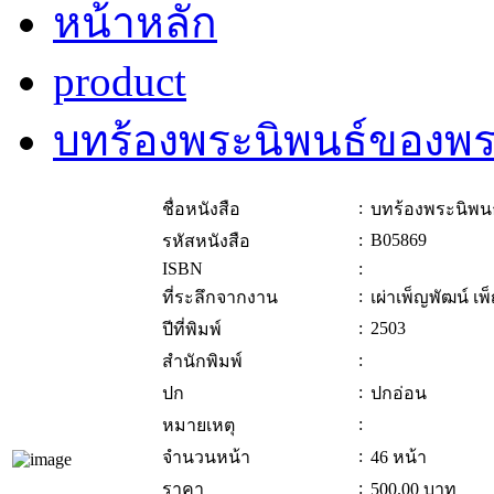
หน้าหลัก
product
บทร้องพระนิพนธ์ของพระ
:
ชื่อหนังสือ
บทร้องพระนิพนธ
:
B05869
รหัสหนังสือ
ISBN
:
:
ที่ระลึกจากงาน
เผ่าเพ็ญพัฒน์ เพ
:
2503
ปีที่พิมพ์
:
สำนักพิมพ์
:
ปก
ปกอ่อน
:
หมายเหตุ
:
จำนวนหน้า
46 หน้า
:
ราคา
500.00
บาท