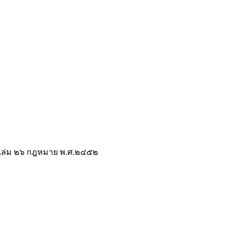
ล่ม ๒๖ กฎหมาย พ.ศ.๒๔๕๒