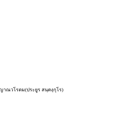
ญาณวโรดม(ประยูร สนฺตงฺกุโร)