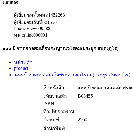
Counter
ผู้เยี่ยมชมทั้งหมด
1452263
ผู้เยี่ยมชมวันนี้
001550
Pages View
009588
คน online
000001
๑๐๐ ปี ชาตกาลสมเด็จพระญาณวโรดม(ประยูร สนฺตงฺกุโร)
หน้าหลัก
product
๑๐๐ ปี ชาตกาลสมเด็จพระญาณวโรดม(ประยูร สนฺตงฺกุโร)
:
ชื่อหนังสือ
๑๐๐ ปี ชาตกาลสมเด็จพระ
:
B03455
รหัสหนังสือ
ISBN
:
:
ที่ระลึกจากงาน
:
2560
ปีที่พิมพ์
:
สำนักพิมพ์