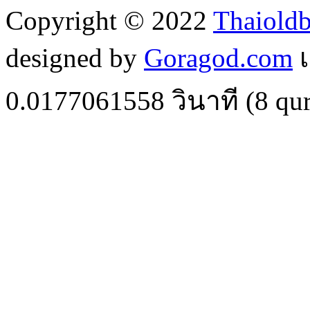
Copyright © 2022
Thaiold
designed by
Goragod.com
เ
0.0177061558
วินาที (
8
qur