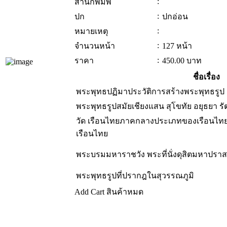
:
สำนักพิมพ์
:
ปก
ปกอ่อน
:
หมายเหตุ
:
จำนวนหน้า
127 หน้า
:
ราคา
450.00
บาท
ชื่อเรื่อง
พระพุทธปฏิมาประวัติการสร้างพระพุทธรูป
พระพุทธรูปสมัยเชียงแสน สุโขทัย อยุธยา ร
วัด เรือนไทยภาคกลางประเภทของเรือนไท
เรือนไทย
พระบรมมหาราชวัง พระที่นั่งดุสิตมหาปรา
พระพุทธรูปที่ปรากฎในสุวรรณภูมิ
Add Cart
สินค้าหมด