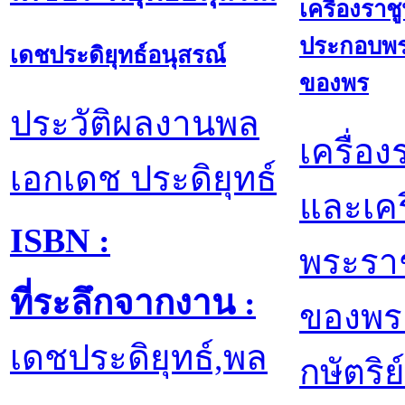
เครื่องราช
ประกอบพร
เดชประดิยุทธ์อนุสรณ์
ของพร
ประวัติผลงานพล
เครื่อ
เอกเดช ประดิยุทธ์
และเคร
ISBN :
พระราช
ที่ระลึกจากงาน :
ของพร
เดชประดิยุทธ์,พล
กษัตริย์