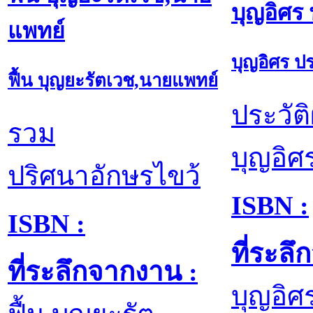
บุญอิศร 
แพทย์
บุญอิศร ปร
ฟื้น บุญยะรัตเวช,นายแพทย์
ประวั
รวม
บุญอิศ
ปริศนาอักษรไขว้
ISBN :
ISBN :
ที่ระล
ที่ระลึกจากงาน :
บุญอิศ