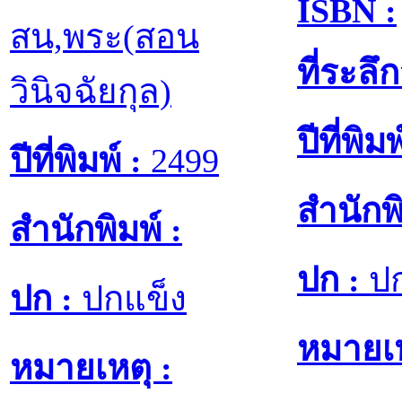
ISBN :
สน,พระ(สอน
ที่ระล
วินิจฉัยกุล)
ปีที่พิมพ
ปีที่พิมพ์ :
2499
สำนักพิ
สำนักพิมพ์ :
ปก :
ปก
ปก :
ปกแข็ง
หมายเห
หมายเหตุ :