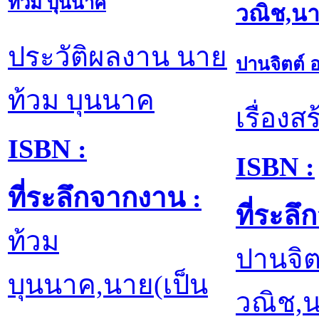
ท้วม บุนนาค
วณิช,น
ประวัติผลงาน นาย
ปานจิตต์ 
ท้วม บุนนาค
เรื่องส
ISBN :
ISBN :
ที่ระลึกจากงาน :
ที่ระล
ท้วม
ปานจิต
บุนนาค,นาย(เป็น
วณิช,