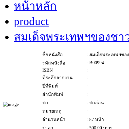
หน้าหลัก
product
สมเด็จพระเทพฯของชา
:
ชื่อหนังสือ
สมเด็จพระเทพฯขอ
:
B00994
รหัสหนังสือ
ISBN
:
:
ที่ระลึกจากงาน
:
ปีที่พิมพ์
:
สำนักพิมพ์
:
ปก
ปกอ่อน
:
หมายเหตุ
:
จำนวนหน้า
87 หน้า
:
ราคา
500.00
บาท