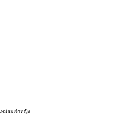
ล,หม่อมเจ้าหญิง