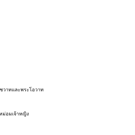
โชวาทและพระโอวาท
,หม่อมเจ้าหญิง