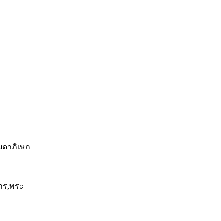
ดาภิเษก
าร,พระ