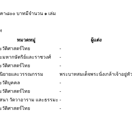
าคา๘๐๐ บาทมีจำนวน ๑ เล่ม
ท
หมวดหมู่
ผู้แต่ง
-
ะวัติศาสตร์ไทย
-
ะมหากษัตริย์และราชวงศ์
-
ะวัติศาสตร์ไทย
นิยายและวรรณกรรม
พระบาทสมเด็จพระนั่งเกล้าเจ้าอยู่หั
-
ะวัติบุคคล
-
ะวัติศาสตร์ไทย
-
สนา วัดวาอาราม และธรรมะ
-
ะวัติศาสตร์ไทย