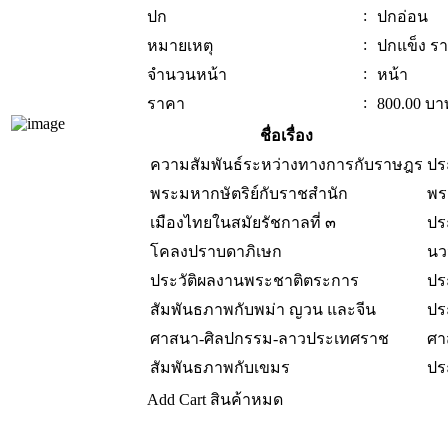
:
ปก
ปกอ่อน
:
หมายเหตุ
ปกแข็ง ร
:
จำนวนหน้า
หน้า
:
ราคา
800.00
บา
ชื่อเรื่อง
ความสัมพันธ์ระหว่างทางการกับราษฎร
ปร
พระมหากษัตริย์กับราชสำนัก
พร
เมืองไทยในสมัยรัชกาลที่ ๓
ปร
โคลงปราบดาภิเษก
นว
ประวัติผลงานพระชาติตระการ
ปร
สัมพันธภาพกับพม่า ญวน และจีน
ปร
ศาสนา-ศิลปกรรม-ลาวประเทศราช
ศา
สัมพันธภาพกับเขมร
ปร
Add Cart
สินค้าหมด