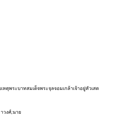
หตุพระบาทสมเด็จพระจุลจอมเกล้าเจ้าอยู่หัวเสด
มาวงศ์,นาย