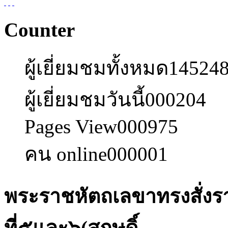
Counter
ผู้เยี่ยมชมทั้งหมด
14524
ผู้เยี่ยมชมวันนี้
000204
Pages View
000975
คน online
000001
พระราชหัตถเลขาทรงสั่ง
ที่๕และ๖(สฤษดิ์