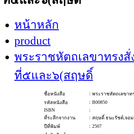
หน้าหลัก
product
พระราชหัตถเลขาทรงสั
ที่๕และ๖(สฤษดิ์
:
ชื่อหนังสือ
พระราชหัตถเลขาทรง
:
B00850
รหัสหนังสือ
ISBN
:
:
ที่ระลึกจากงาน
สฤษดิ์ ธนะรัชต์,จอ
:
2507
ปีที่พิมพ์