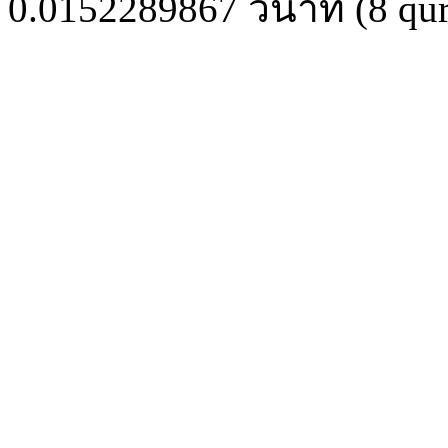
0.0152289867
วินาที (
8
qur