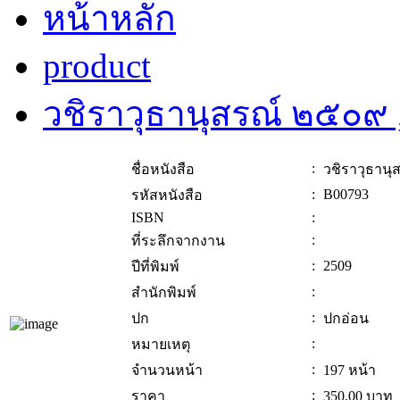
หน้าหลัก
product
วชิราวุธานุสรณ์ ๒๕๐๙
:
ชื่อหนังสือ
วชิราวุธาน
:
B00793
รหัสหนังสือ
ISBN
:
:
ที่ระลึกจากงาน
:
2509
ปีที่พิมพ์
:
สำนักพิมพ์
:
ปก
ปกอ่อน
:
หมายเหตุ
:
จำนวนหน้า
197 หน้า
:
ราคา
350.00
บาท