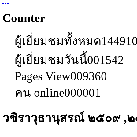
Counter
ผู้เยี่ยมชมทั้งหมด
14491
ผู้เยี่ยมชมวันนี้
001542
Pages View
009360
คน online
000001
วชิราวุธานุสรณ์ ๒๕๐๙ ,