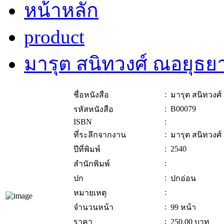
หน้าหลัก
product
มารุต สนิทวงศ์ ณอยุธย
:
ชื่อหนังสือ
มารุต สนิทวงศ
:
B00079
รหัสหนังสือ
ISBN
:
:
ที่ระลึกจากงาน
มารุต สนิทวงศ
:
2540
ปีที่พิมพ์
:
สำนักพิมพ์
:
ปก
ปกอ่อน
:
หมายเหตุ
:
จำนวนหน้า
99 หน้า
:
ราคา
250.00
บาท