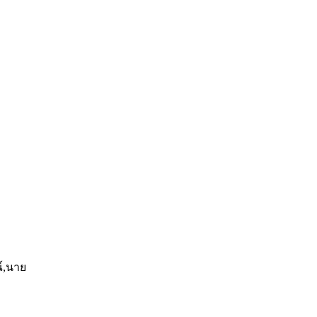
ณ์,นาย