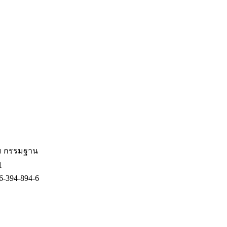
รม กรรมฐาน
1
6-394-894-6