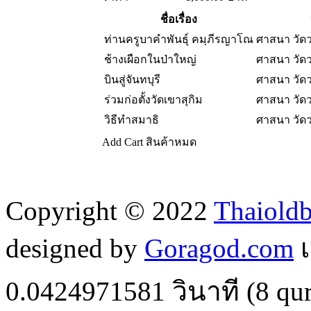
ชื่อเรื่อง
ท่านครูบาคำพันธ์ุ คมฺภีรญาโณ
ศาสนา วัด
ช้างเผือกในป่าใหญ่
ศาสนา วัด
บินสู่จันทบุรี
ศาสนา วัด
ร่วมก่อตั้งวัดเขาสุกิม
ศาสนา วัด
วิธีทำสมาธิ
ศาสนา วัด
Add Cart
สินค้าหมด
Copyright © 2022
Thaiold
designed by
Goragod.com
เ
0.0424971581
วินาที (
8
qur