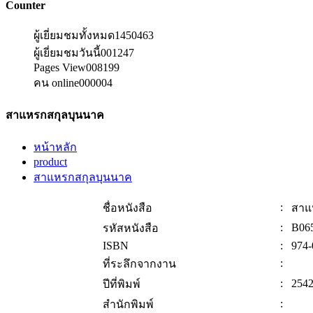
Counter
ผู้เยี่ยมชมทั้งหมด
1450463
ผู้เยี่ยมชมวันนี้
001247
Pages View
008199
คน online
000004
สาแหรกสกุลบุนนาค
หน้าหลัก
product
สาแหรกสกุลบุนนาค
:
ชื่อหนังสือ
สาแ
:
B06
รหัสหนังสือ
ISBN
:
974-
:
ที่ระลึกจากงาน
:
254
ปีที่พิมพ์
:
สำนักพิมพ์