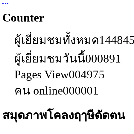
Counter
ผู้เยี่ยมชมทั้งหมด
14484
ผู้เยี่ยมชมวันนี้
000891
Pages View
004975
คน online
000001
สมุดภาพโคลงฤๅษีดัดตน