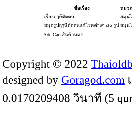
ชื่อเรื่อง
หมวดห
เรื่องฤๅษีดัดตน
สมุน
สมุดรูปฤๅษีดัดตนแก้โรคต่างๆ ๘๐ รูป
สมุน
Add Cart
สินค้าหมด
Copyright © 2022
Thaiold
designed by
Goragod.com
เ
0.0170209408
วินาที (
5
qur