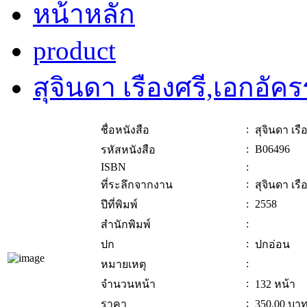
หน้าหลัก
product
สุจินดา เรืองศรี,เอกอัค
:
ชื่อหนังสือ
สุจินดา เร
:
B06496
รหัสหนังสือ
ISBN
:
:
ที่ระลึกจากงาน
สุจินดา เร
:
2558
ปีที่พิมพ์
:
สำนักพิมพ์
:
ปก
ปกอ่อน
:
หมายเหตุ
:
จำนวนหน้า
132 หน้า
:
ราคา
350.00
บา