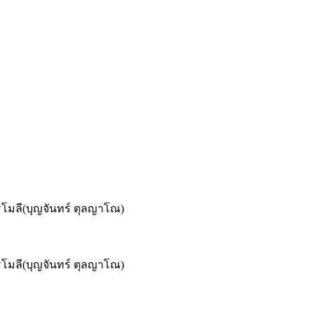
มลี(บุญจันทร์ ตุลญาโณ)
มลี(บุญจันทร์ ตุลญาโณ)