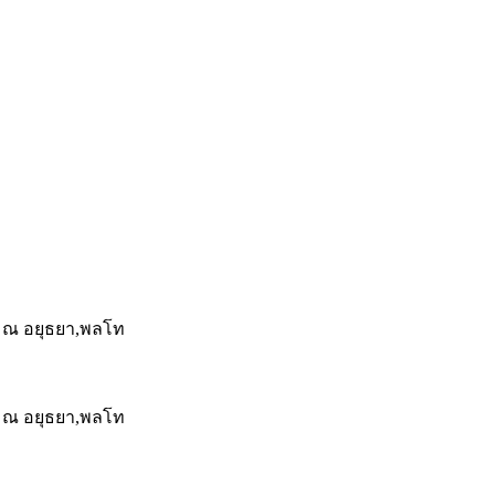
์ ณ อยุธยา,พลโท
์ ณ อยุธยา,พลโท