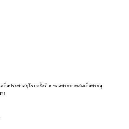
สด็จประพาสยุโรปครั้งที่ ๑ ของพระบาทสมเด็จพระจุ
421
6