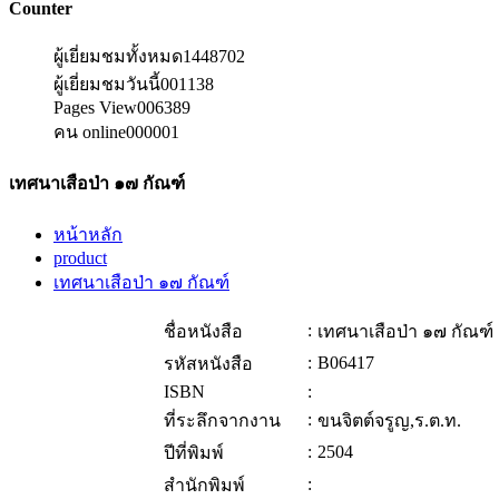
Counter
ผู้เยี่ยมชมทั้งหมด
1448702
ผู้เยี่ยมชมวันนี้
001138
Pages View
006389
คน online
000001
เทศนาเสือป่า ๑๗ กัณฑ์
หน้าหลัก
product
เทศนาเสือป่า ๑๗ กัณฑ์
:
ชื่อหนังสือ
เทศนาเสือป่า ๑๗ กัณฑ์
:
B06417
รหัสหนังสือ
ISBN
:
:
ที่ระลึกจากงาน
ขนจิตต์จรูญ,ร.ต.ท.
:
2504
ปีที่พิมพ์
:
สำนักพิมพ์