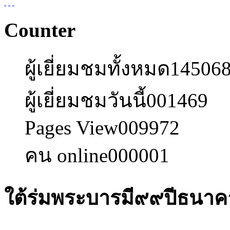
Counter
ผู้เยี่ยมชมทั้งหมด
14506
ผู้เยี่ยมชมวันนี้
001469
Pages View
009972
คน online
000001
ใต้ร่มพระบารมี๙๙ปีธน