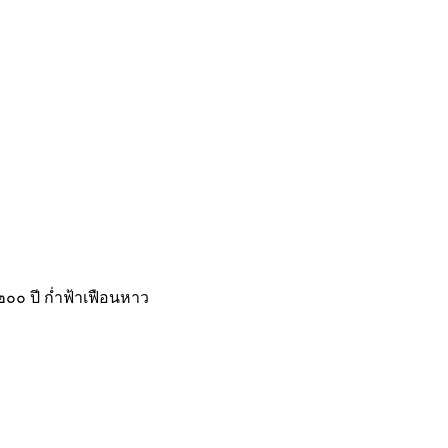
๒๐๐ ปี ก่ำฟ้าเฟือนหาว