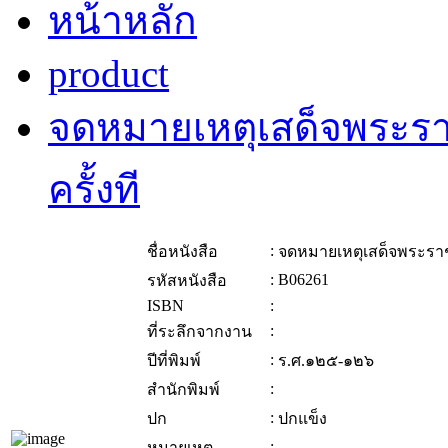
หน้าหลัก
product
จดหมายเหตุเสด็จพระร
ครั้งที
:
ชื่อหนังสือ
จดหมายเหตุเสด็จพระราช
:
B06261
รหัสหนังสือ
ISBN
:
:
ที่ระลึกจากงาน
:
ปีที่พิมพ์
ร.ศ.๑๒๕-๑๒๖
:
สำนักพิมพ์
:
ปก
ปกแข็ง
:
หมายเหตุ