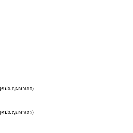
คงฺคปญฺญมหาเถร)
คงฺคปญฺญมหาเถร)