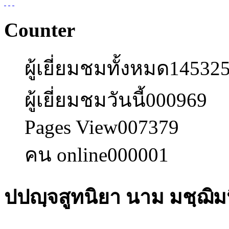
Counter
ผู้เยี่ยมชมทั้งหมด
14532
ผู้เยี่ยมชมวันนี้
000969
Pages View
007379
คน online
000001
ปปญฺจสูทนิยา นาม มชฺฌิ