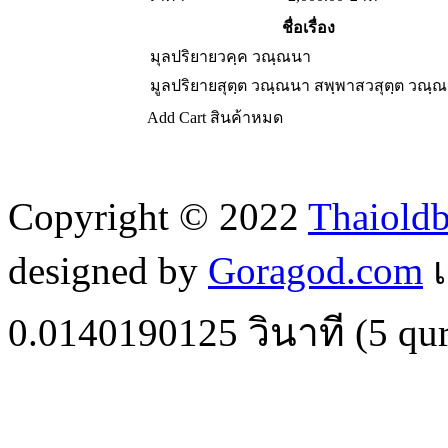
ชื่อเรื่อง
มุลปริยายวคฺค วณฺณนา
มูลปริยายสุตฺต วณฺณนา สพฺพาสวสุตฺต วณฺ
Add Cart
สินค้าหมด
Copyright © 2022
Thaiold
designed by
Goragod.com
เ
0.0140190125
วินาที (
5
qur