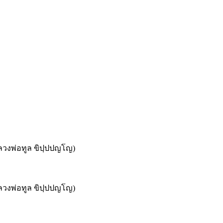
วงพ่อทูล ขิปฺปปญโญ)
วงพ่อทูล ขิปฺปปญโญ)