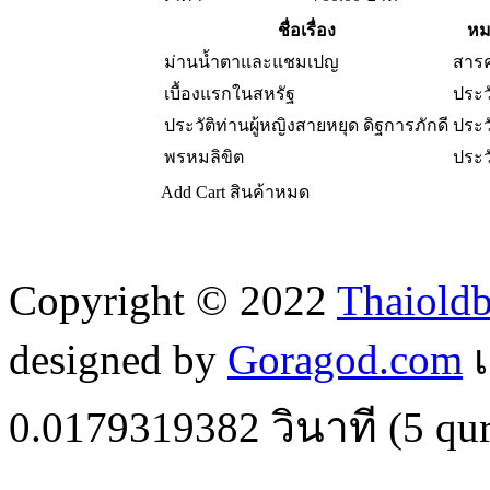
ชื่อเรื่อง
หม
ม่านน้ำตาและแชมเปญ
สารค
เบื้องแรกในสหรัฐ
ประว
ประวัติท่านผู้หญิงสายหยุด ดิฐการภักดี
ประว
พรหมลิขิต
ประว
Add Cart
สินค้าหมด
Copyright © 2022
Thaiold
designed by
Goragod.com
เ
0.0179319382
วินาที (
5
qur