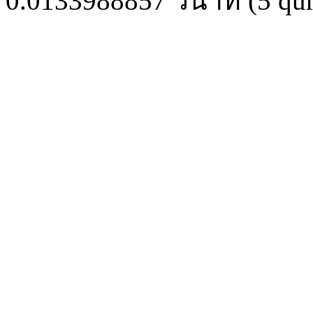
0.0133988857
วินาที (
5
qur