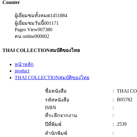
Counter
ผู้เยี่ยมชมทั้งหมด
1451884
ผู้เยี่ยมชมวันนี้
001171
Pages View
007380
คน online
000002
THAI COLLECTIONสมบัติของไทย
หน้าหลัก
product
THAI COLLECTIONสมบัติของไทย
:
ชื่อหนังสือ
THAI CO
:
B05782
รหัสหนังสือ
ISBN
:
:
ที่ระลึกจากงาน
:
2539
ปีที่พิมพ์
:
สำนักพิมพ์