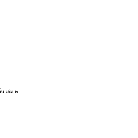
้น เล่ม ๒