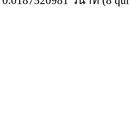
0.0187520981
วินาที (
8
qur