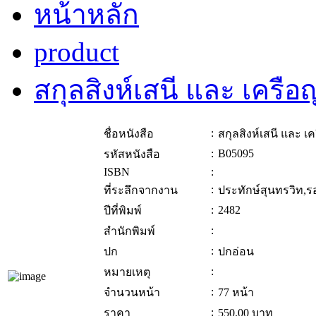
หน้าหลัก
product
สกุลสิงห์เสนี และ เครือ
:
ชื่อหนังสือ
สกุลสิงห์เสนี และ เ
:
B05095
รหัสหนังสือ
ISBN
:
:
ที่ระลึกจากงาน
ประทักษ์สุนทรวิท,ร
:
2482
ปีที่พิมพ์
:
สำนักพิมพ์
:
ปก
ปกอ่อน
:
หมายเหตุ
:
จำนวนหน้า
77 หน้า
:
ราคา
550.00
บาท