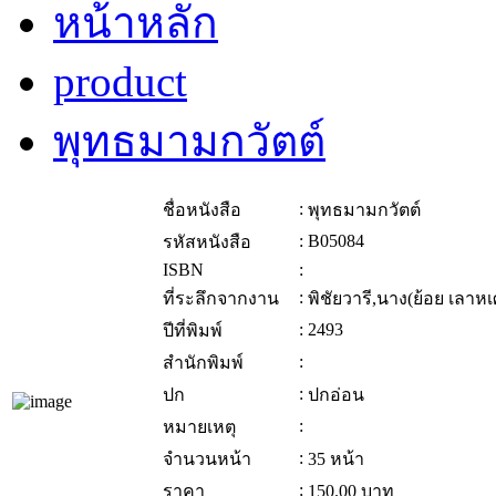
หน้าหลัก
product
พุทธมามกวัตต์
:
ชื่อหนังสือ
พุทธมามกวัตต์
:
B05084
รหัสหนังสือ
ISBN
:
:
ที่ระลึกจากงาน
พิชัยวารี,นาง(ย้อย เลาหเ
:
2493
ปีที่พิมพ์
:
สำนักพิมพ์
:
ปก
ปกอ่อน
:
หมายเหตุ
:
จำนวนหน้า
35 หน้า
:
ราคา
150.00
บาท