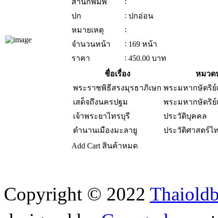
:
สำนักพิมพ์
:
ปก
ปกอ่อน
:
หมายเหตุ
:
จำนวนหน้า
169 หน้า
:
ราคา
450.00
บาท
ชื่อเรื่อง
หมวดห
พระราชพิธีสรงมุรธาภิเษก
พระมหากษัตริย
เสด็จถึงนครปฐม
พระมหากษัตริย
เจ้าพระยาไทรบุรี
ประวัติบุคคล
ตำนานเมืองมะลายู
ประวัติศาสตร์ไ
Add Cart
สินค้าหมด
Copyright © 2022
Thaiold