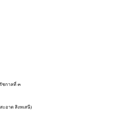
ัชกาลที่ ๓
สะอาด สิงหเสนี)