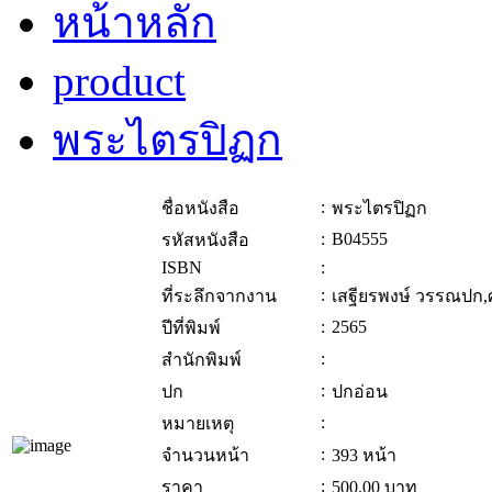
หน้าหลัก
product
พระไตรปิฏก
:
ชื่อหนังสือ
พระไตรปิฏก
:
B04555
รหัสหนังสือ
ISBN
:
:
ที่ระลึกจากงาน
เสฐียรพงษ์ วรรณปก,
:
2565
ปีที่พิมพ์
:
สำนักพิมพ์
:
ปก
ปกอ่อน
:
หมายเหตุ
:
จำนวนหน้า
393 หน้า
:
ราคา
500.00
บาท