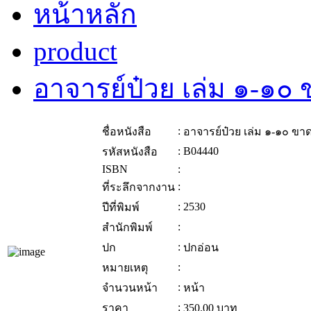
หน้าหลัก
product
อาจารย์ป๋วย เล่ม ๑-๑๐ 
:
ชื่อหนังสือ
อาจารย์ป๋วย เล่ม ๑-๑๐ ขาด
:
B04440
รหัสหนังสือ
ISBN
:
:
ที่ระลึกจากงาน
:
2530
ปีที่พิมพ์
:
สำนักพิมพ์
:
ปก
ปกอ่อน
:
หมายเหตุ
:
จำนวนหน้า
หน้า
:
ราคา
350.00
บาท