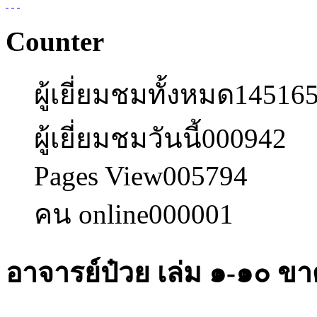
Counter
ผู้เยี่ยมชมทั้งหมด
14516
ผู้เยี่ยมชมวันนี้
000942
Pages View
005794
คน online
000001
อาจารย์ป๋วย เล่ม ๑-๑๐ ขา