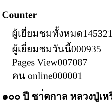
Counter
ผู้เยี่ยมชมทั้งหมด
14532
ผู้เยี่ยมชมวันนี้
000935
Pages View
007087
คน online
000001
๑๐๐ ปี ชา่ตกาล หลวงปู่เ