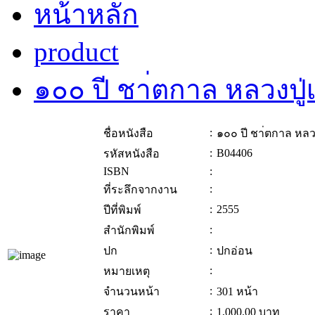
หน้าหลัก
product
๑๐๐ ปี ชา่ตกาล หลวงปู
:
ชื่อหนังสือ
๑๐๐ ปี ชา่ตกาล หลว
:
B04406
รหัสหนังสือ
ISBN
:
:
ที่ระลึกจากงาน
:
2555
ปีที่พิมพ์
:
สำนักพิมพ์
:
ปก
ปกอ่อน
:
หมายเหตุ
:
จำนวนหน้า
301 หน้า
:
ราคา
1,000.00
บาท