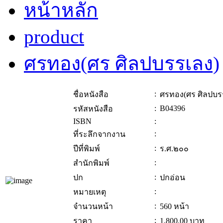
หน้าหลัก
product
ศรทอง(ศร ศิลปบรรเลง)
:
ชื่อหนังสือ
ศรทอง(ศร ศิลปบร
:
B04396
รหัสหนังสือ
ISBN
:
:
ที่ระลึกจากงาน
:
ปีที่พิมพ์
ร.ศ.๒๐๐
:
สำนักพิมพ์
:
ปก
ปกอ่อน
:
หมายเหตุ
:
จำนวนหน้า
560 หน้า
:
ราคา
1,800.00
บาท