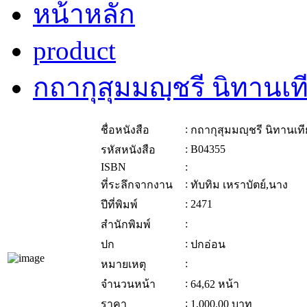
หน้าหลัก
product
กถากุสุมมญฺชรี นิทานเ
:
ชื่อหนังสือ
กถากุสุมมญฺชรี นิทานเ
:
B04355
รหัสหนังสือ
ISBN
:
:
ที่ระลึกจากงาน
ทับทิม เหราบัตย์,นาง
:
2471
ปีที่พิมพ์
:
สำนักพิมพ์
:
ปก
ปกอ่อน
:
หมายเหตุ
:
จำนวนหน้า
64,62 หน้า
:
ราคา
1,000.00
บาท