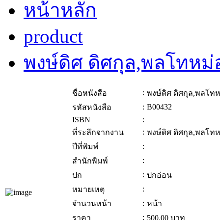
หน้าหลัก
product
พงษ์ดิศ ดิศกุล,พลโทหม
:
ชื่อหนังสือ
พงษ์ดิศ ดิศกุล,พลโท
:
B00432
รหัสหนังสือ
ISBN
:
:
ที่ระลึกจากงาน
พงษ์ดิศ ดิศกุล,พลโท
:
ปีที่พิมพ์
:
สำนักพิมพ์
:
ปก
ปกอ่อน
:
หมายเหตุ
:
จำนวนหน้า
หน้า
:
ราคา
500.00
บาท